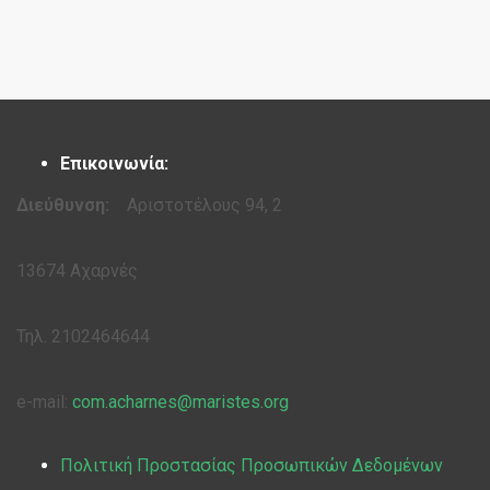
Επικοινωνία:
Διεύθυνση:
Αριστοτέλους 94, 2
13674 Αχαρνές
Τηλ. 2102464644
e-mail:
com.acharnes@maristes.org
Πολιτική Προστασίας Προσωπικών Δεδομένων