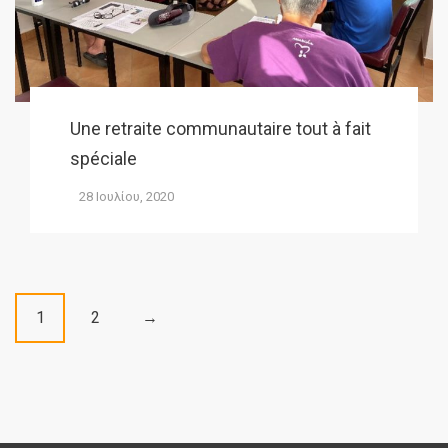
Une retraite communautaire tout à fait
spéciale
28 Ιουλίου, 2020
P
1
2
→
o
s