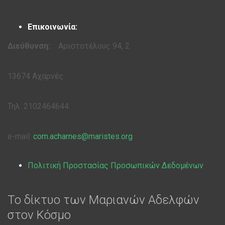
t
s
Επικοινωνία:
n
Διεύθυνση:
Αριστοτέλους 94, 2
a
13674 Αχαρνές
v
Τηλ. 2102464644
i
g
e-mail:
com.acharnes@maristes.org
a
Πολιτική Προστασίας Προσωπικών Δεδομένων
t
Το δίκτυο των Μαριανών Αδελφών
i
στον Κόσμο