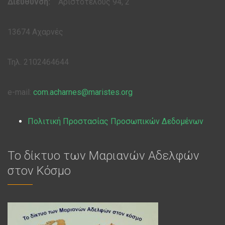
Διεύθυνση:
Αριστοτέλους 94, 2
13674 Αχαρνές
Τηλ. 2102464644
e-mail:
com.acharnes@maristes.org
Πολιτική Προστασίας Προσωπικών Δεδομένων
Το δίκτυο των Μαριανών Αδελφών
στον Κόσμο