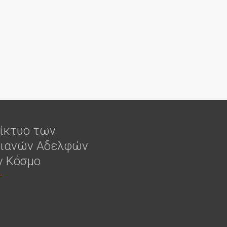
δίκτυο των
ιανών Αδελφών
ν Κόσμο